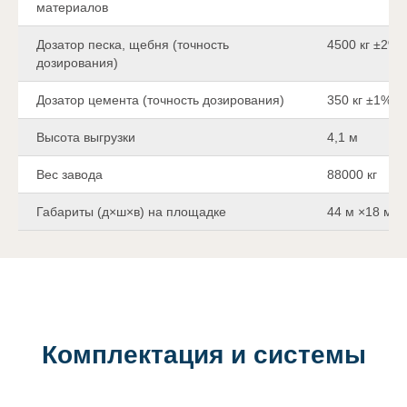
материалов
Дозатор песка, щебня (точность
4500 кг ±2%
дозирования)
Дозатор цемента (точность дозирования)
350 кг ±1%
Высота выгрузки
4,1 м
Вес завода
88000 кг
Габариты (д×ш×в) на площадке
44 м ×18 м ×
Комплектация и системы